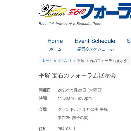
コ
ン
テ
ン
Beautiful Jewelry at a Beautiful Price
ツ
へ
ス
Home
Event Schedule
S
キ
ッ
ホーム
展示会スケジュール
プ
ホーム
»
イベント
»
平塚 宝石のフォーラム展示会
平塚 宝石のフォーラム展示会
開催日
2026年5月28日 (木曜日)
時間
11:00am - 6:30pm
会場
グランドホテル神奈中 平塚
本館2F 撫子の間
住所
254-0811