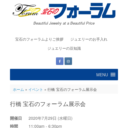
コ
ン
テ
ン
Beautiful Jewelry at a Beautiful Price
ツ
へ
ス
宝石のフォーラムよりご挨拶
ジュエリーのお手入れ
キ
ッ
ジュエリーの豆知識
プ
MENU
ホーム
»
イベント
»
行橋 宝石のフォーラム展示会
行橋 宝石のフォーラム展示会
開催日
2020年7月29日 (水曜日)
時間
11:00am - 6:30pm