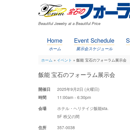
コ
ン
テ
ン
Beautiful Jewelry at a Beautiful Price
ツ
へ
ス
Home
Event Schedule
S
キ
ッ
ホーム
展示会スケジュール
プ
ホーム
»
イベント
»
飯能 宝石のフォーラム展示会
飯能 宝石のフォーラム展示会
開催日
2025年9月2日 (火曜日)
時間
11:00am - 6:30pm
会場
ホテル・ヘリテイジ飯能sta.
5F 秩父の間
住所
357-0038