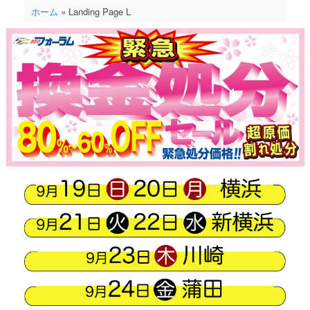
コ
ホーム
»
Landing Page L
ン
テ
ン
ツ
へ
ス
キ
ッ
プ