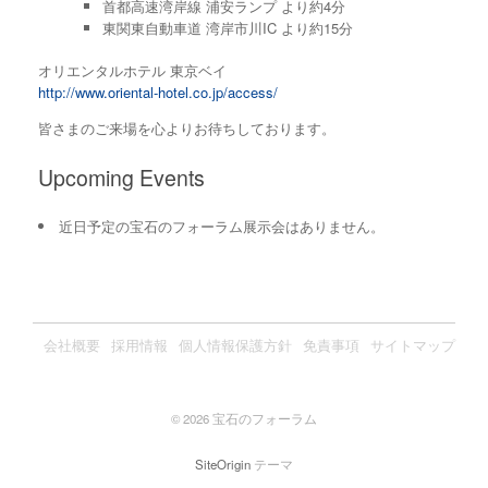
首都高速湾岸線 浦安ランプ より約4分
東関東自動車道 湾岸市川IC より約15分
オリエンタルホテル 東京ベイ
http://www.oriental-hotel.co.jp/access/
皆さまのご来場を心よりお待ちしております。
Upcoming Events
近日予定の宝石のフォーラム展示会はありません。
会社概要
採用情報
個人情報保護方針
免責事項
サイトマップ
© 2026 宝石のフォーラム
SiteOrigin
テーマ