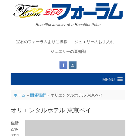
コ
ン
テ
ン
Beautiful Jewelry at a Beautiful Price
ツ
へ
ス
宝石のフォーラムよりご挨拶
ジュエリーのお手入れ
キ
ッ
ジュエリーの豆知識
プ
MENU
ホーム
»
開催場所
»
オリエンタルホテル 東京ベイ
オリエンタルホテル 東京ベイ
住所
279-
0011