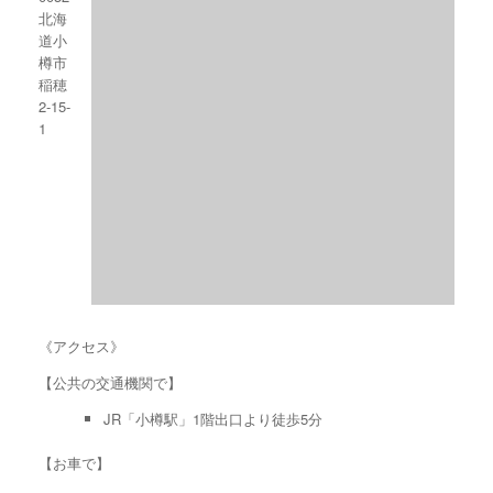
北海
道小
樽市
稲穂
2-15-
1
《アクセス》
【公共の交通機関で】
JR「小樽駅」1階出口より徒歩5分
【お車で】