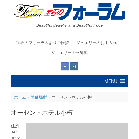
コ
ン
テ
ン
Beautiful Jewelry at a Beautiful Price
ツ
へ
ス
宝石のフォーラムよりご挨拶
ジュエリーのお手入れ
キ
ッ
ジュエリーの豆知識
プ
MENU
ホーム
»
開催場所
»
オーセントホテル小樽
オーセントホテル小樽
住所
047-
0032