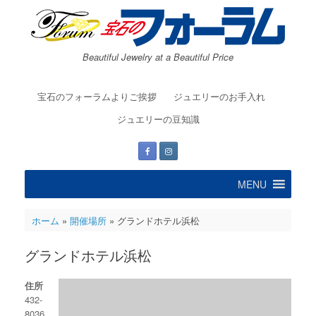
コ
ン
テ
ン
Beautiful Jewelry at a Beautiful Price
ツ
へ
ス
宝石のフォーラムよりご挨拶
ジュエリーのお手入れ
キ
ッ
ジュエリーの豆知識
プ
MENU
ホーム
»
開催場所
»
グランドホテル浜松
グランドホテル浜松
住所
432-
8036