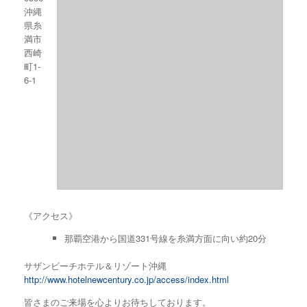
沖縄
県糸
満市
西崎
町1-
6-1
《アクセス》
那覇空港から国道331号線を糸満方面に向い約20分
サザンビーチホテル＆リゾート沖縄
http://www.hotelnewcentury.co.jp/access/index.html
皆さまのご来場を心よりお待ちしております。