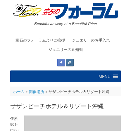
コ
ン
テ
ン
Beautiful Jewelry at a Beautiful Price
ツ
へ
ス
宝石のフォーラムよりご挨拶
ジュエリーのお手入れ
キ
ッ
ジュエリーの豆知識
プ
MENU
ホーム
»
開催場所
»
サザンビーチホテル＆リゾート沖縄
サザンビーチホテル＆リゾート沖縄
住所
901-
0306