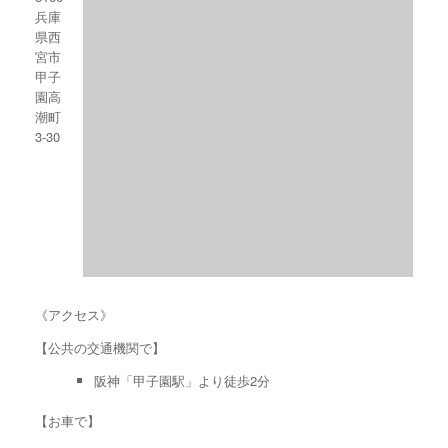
兵庫
県西
宮市
甲子
園高
潮町
3-30
《アクセス》
【公共の交通機関で】
阪神「甲子園駅」より徒歩2分
【お車で】