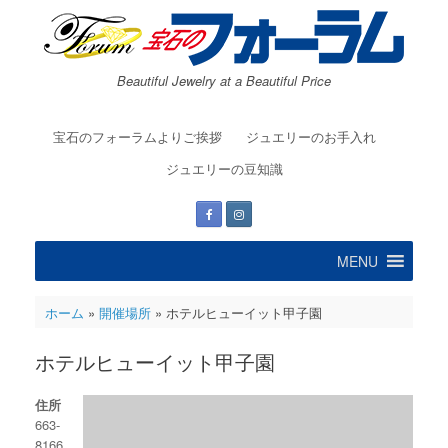
コ
ン
テ
ン
Beautiful Jewelry at a Beautiful Price
ツ
へ
ス
宝石のフォーラムよりご挨拶
ジュエリーのお手入れ
キ
ッ
ジュエリーの豆知識
プ
MENU
ホーム
»
開催場所
»
ホテルヒューイット甲子園
ホテルヒューイット甲子園
住所
663-
8166