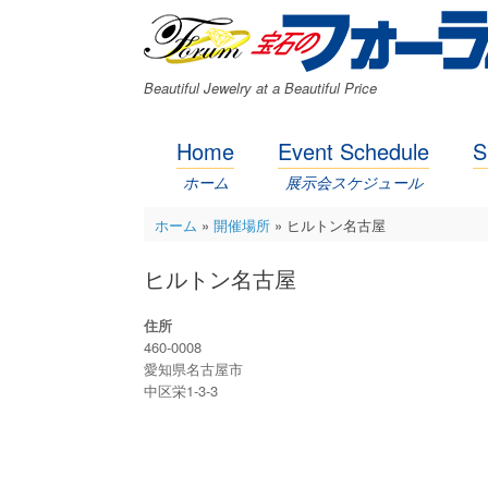
コ
ン
テ
ン
Beautiful Jewelry at a Beautiful Price
ツ
へ
ス
Home
Event Schedule
S
キ
ッ
ホーム
展示会スケジュール
プ
ホーム
»
開催場所
»
ヒルトン名古屋
ヒルトン名古屋
住所
460-0008
愛知県名古屋市
中区栄1-3-3