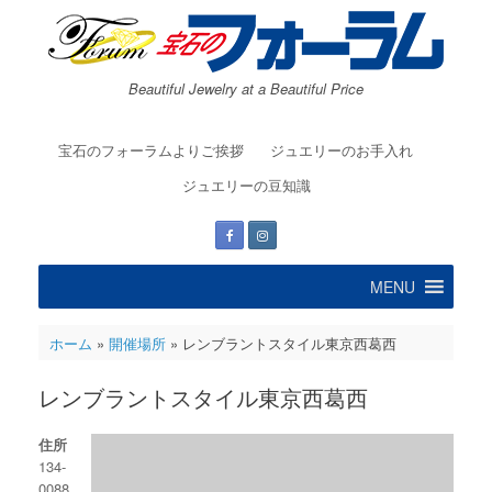
コ
ン
テ
ン
Beautiful Jewelry at a Beautiful Price
ツ
へ
ス
宝石のフォーラムよりご挨拶
ジュエリーのお手入れ
キ
ッ
ジュエリーの豆知識
プ
MENU
ホーム
»
開催場所
»
レンブラントスタイル東京西葛西
レンブラントスタイル東京西葛西
住所
134-
0088