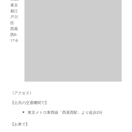
東京
都江
戸川
区
西葛
西6-
17-9
《アクセス》
【公共の交通機関で】
東京メトロ東西線「西葛西駅」より徒歩2分
【お車で】