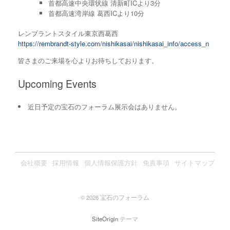
首都高速中央環状線 清新町ICより3分
首都高速湾岸線 葛西ICより10分
レンブラントスタイル東京西葛西
https://rembrandt-style.com/nishikasai/nishikasai_info/access_n
皆さまのご来場を心よりお待ちしております。
Upcoming Events
近日予定の宝石のフォーラム展示会はありません。
会社概要
採用情報
個人情報保護方針
免責事項
サイトマップ
© 2026 宝石のフォーラム
SiteOrigin
テーマ