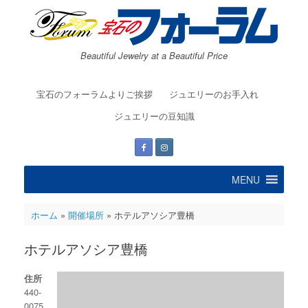
コ
ン
テ
ン
Beautiful Jewelry at a Beautiful Price
ツ
へ
ス
宝石のフォーラムよりご挨拶
ジュエリーのお手入れ
キ
ッ
ジュエリーの豆知識
プ
MENU
ホーム
»
開催場所
»
ホテルアソシア豊橋
ホテルアソシア豊橋
住所
440-
0075