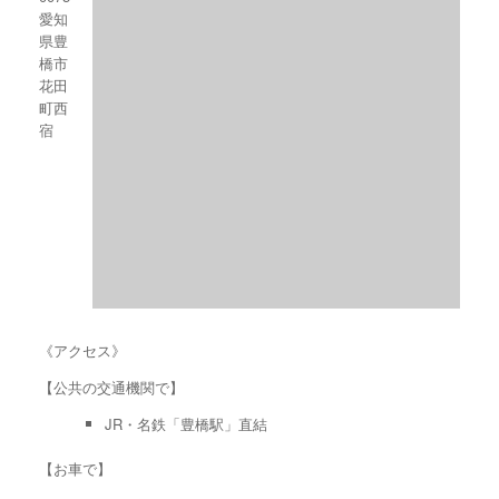
愛知
県豊
橋市
花田
町西
宿
《アクセス》
【公共の交通機関で】
JR・名鉄「豊橋駅」直結
【お車で】