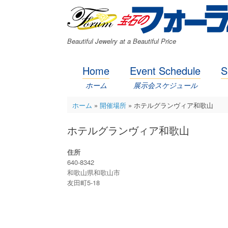
コ
ン
テ
ン
Beautiful Jewelry at a Beautiful Price
ツ
へ
ス
Home
Event Schedule
S
キ
ッ
ホーム
展示会スケジュール
プ
ホーム
»
開催場所
»
ホテルグランヴィア和歌山
ホテルグランヴィア和歌山
住所
640-8342
和歌山県和歌山市
友田町5-18