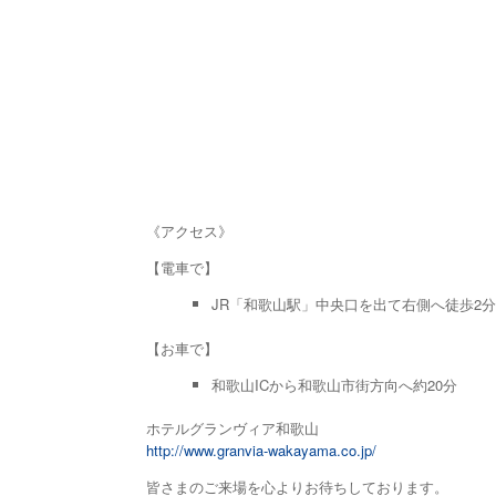
《アクセス》
【電車で】
JR「和歌山駅」中央口を出て右側へ徒歩2分
【お車で】
和歌山ICから和歌山市街方向へ約20分
ホテルグランヴィア和歌山
http://www.granvia-wakayama.co.jp/
皆さまのご来場を心よりお待ちしております。