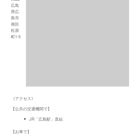
広島
県広
島市
南区
松原
町1-5
《アクセス》
【公共の交通機関で】
JR「広島駅」直結
【お車で】