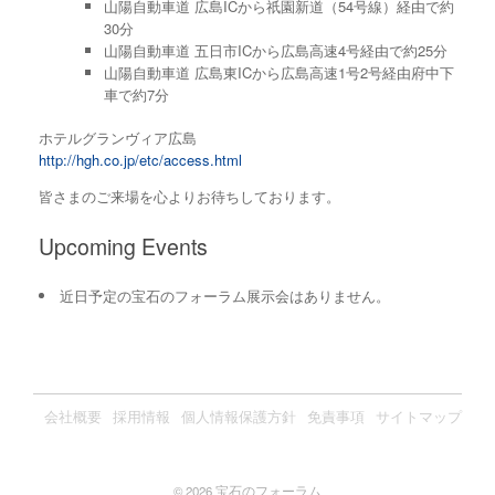
山陽自動車道 広島ICから祇園新道（54号線）経由で約
30分
山陽自動車道 五日市ICから広島高速4号経由で約25分
山陽自動車道 広島東ICから広島高速1号2号経由府中下
車で約7分
ホテルグランヴィア広島
http://hgh.co.jp/etc/access.html
皆さまのご来場を心よりお待ちしております。
Upcoming Events
近日予定の宝石のフォーラム展示会はありません。
会社概要
採用情報
個人情報保護方針
免責事項
サイトマップ
© 2026 宝石のフォーラム