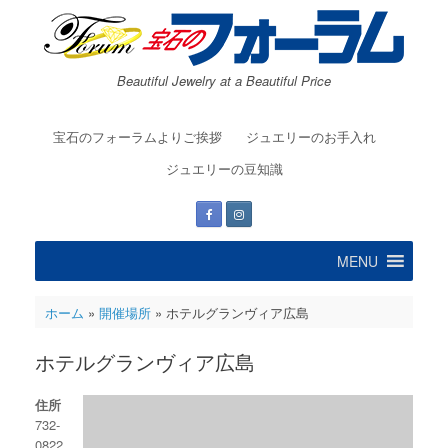
コ
ン
テ
ン
Beautiful Jewelry at a Beautiful Price
ツ
へ
ス
宝石のフォーラムよりご挨拶
ジュエリーのお手入れ
キ
ッ
ジュエリーの豆知識
プ
MENU
ホーム
»
開催場所
»
ホテルグランヴィア広島
ホテルグランヴィア広島
住所
732-
0822