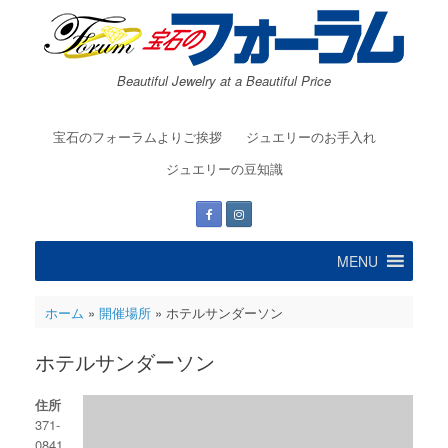
コ
ン
テ
ン
Beautiful Jewelry at a Beautiful Price
ツ
へ
ス
宝石のフォーラムよりご挨拶
ジュエリーのお手入れ
キ
ッ
ジュエリーの豆知識
プ
MENU
ホーム
»
開催場所
»
ホテルサンダーソン
ホテルサンダーソン
住所
371-
0841