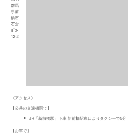
群馬
県前
橋市
石倉
町3-
12-2
《アクセス》
【公共の交通機関で】
JR「新前橋駅」下車 新前橋駅東口よりタクシーで5分
【お車で】