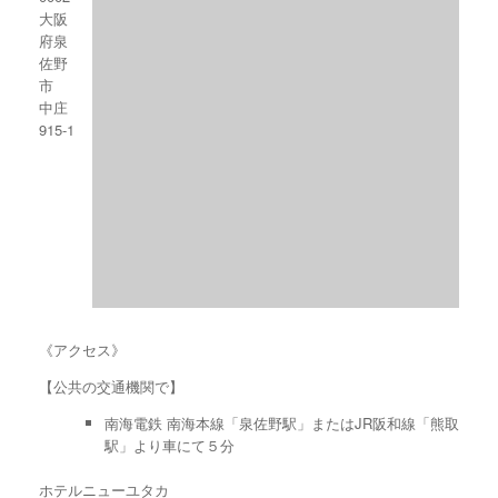
大阪
府泉
佐野
市
中庄
915-1
《アクセス》
【公共の交通機関で】
南海電鉄 南海本線「泉佐野駅」またはJR阪和線「熊取
駅」より車にて５分
ホテルニューユタカ