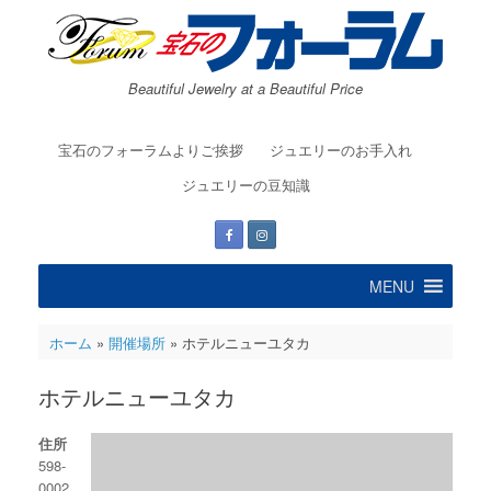
コ
ン
テ
ン
Beautiful Jewelry at a Beautiful Price
ツ
へ
ス
宝石のフォーラムよりご挨拶
ジュエリーのお手入れ
キ
ッ
ジュエリーの豆知識
プ
MENU
ホーム
»
開催場所
»
ホテルニューユタカ
ホテルニューユタカ
住所
598-
0002