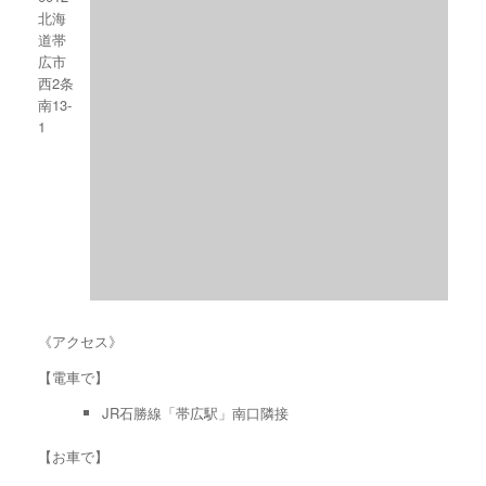
北海
道帯
広市
西2条
南13-
1
《アクセス》
【電車で】
JR石勝線「帯広駅」南口隣接
【お車で】