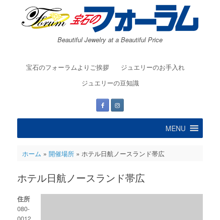
コ
ン
テ
ン
Beautiful Jewelry at a Beautiful Price
ツ
へ
ス
宝石のフォーラムよりご挨拶
ジュエリーのお手入れ
キ
ッ
ジュエリーの豆知識
プ
MENU
ホーム
»
開催場所
»
ホテル日航ノースランド帯広
ホテル日航ノースランド帯広
住所
080-
0012