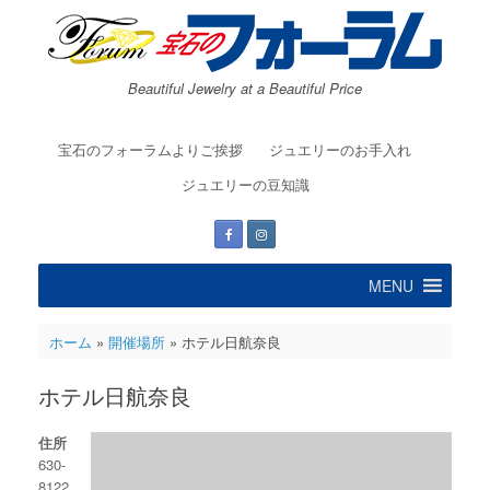
コ
ン
テ
ン
Beautiful Jewelry at a Beautiful Price
ツ
へ
ス
宝石のフォーラムよりご挨拶
ジュエリーのお手入れ
キ
ッ
ジュエリーの豆知識
プ
MENU
ホーム
»
開催場所
»
ホテル日航奈良
ホテル日航奈良
住所
630-
8122