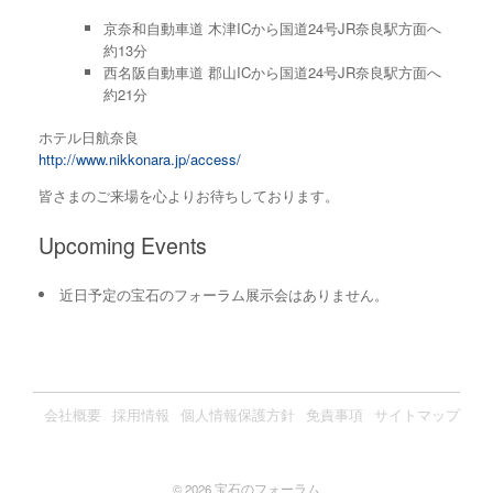
京奈和自動車道 木津ICから国道24号JR奈良駅方面へ
約13分
西名阪自動車道 郡山ICから国道24号JR奈良駅方面へ
約21分
ホテル日航奈良
http://www.nikkonara.jp/access/
皆さまのご来場を心よりお待ちしております。
Upcoming Events
近日予定の宝石のフォーラム展示会はありません。
会社概要
採用情報
個人情報保護方針
免責事項
サイトマップ
© 2026 宝石のフォーラム