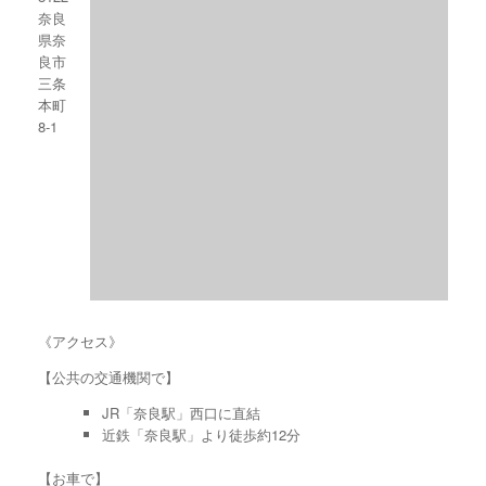
奈良
県奈
良市
三条
本町
8-1
《アクセス》
【公共の交通機関で】
JR「奈良駅」西口に直結
近鉄「奈良駅」より徒歩約12分
【お車で】