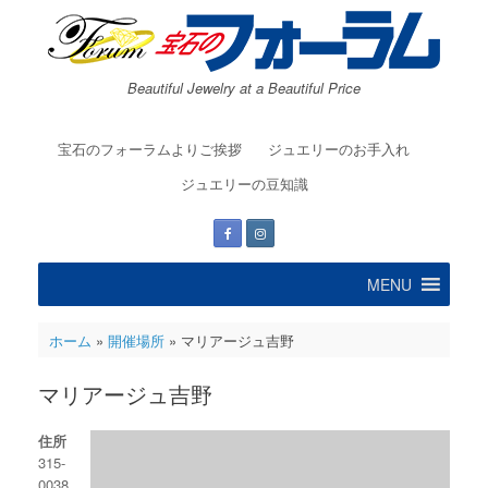
コ
ン
テ
ン
Beautiful Jewelry at a Beautiful Price
ツ
へ
ス
宝石のフォーラムよりご挨拶
ジュエリーのお手入れ
キ
ッ
ジュエリーの豆知識
プ
MENU
ホーム
»
開催場所
»
マリアージュ吉野
マリアージュ吉野
住所
315-
0038