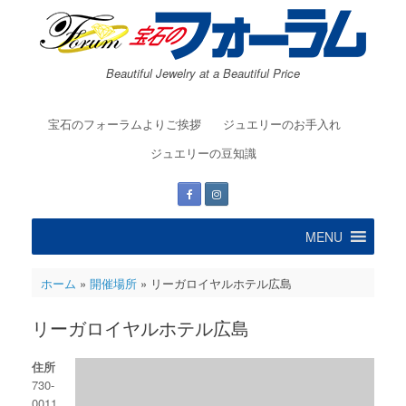
コ
ン
テ
ン
Beautiful Jewelry at a Beautiful Price
ツ
へ
ス
宝石のフォーラムよりご挨拶
ジュエリーのお手入れ
キ
ッ
ジュエリーの豆知識
プ
MENU
ホーム
»
開催場所
»
リーガロイヤルホテル広島
リーガロイヤルホテル広島
住所
730-
0011