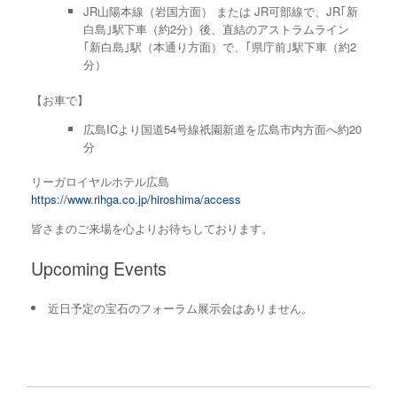
JR山陽本線（岩国方面） または JR可部線で、JR｢新
白島｣駅下車（約2分）後、直結のアストラムライン
｢新白島｣駅（本通り方面）で、｢県庁前｣駅下車（約2
分）
【お車で】
広島ICより国道54号線祇園新道を広島市内方面へ約20
分
リーガロイヤルホテル広島
https://www.rihga.co.jp/hiroshima/access
皆さまのご来場を心よりお待ちしております。
Upcoming Events
近日予定の宝石のフォーラム展示会はありません。