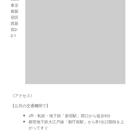
東京
都新
宿区
西新
宿2-
2-1
《アクセス》
【公共の交通機関で】
JR・私鉄・地下鉄「新宿駅」西口から徒歩5分
都営地下鉄大江戸線「都庁前駅」からB1出口階段を上
がってすぐ