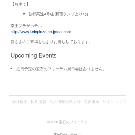
【お車で】
首都高速4号線 新宿ランプより1分
京王プラザホテル
http://www.keioplaza.co.jp/access/
皆さまのご来場を心よりお待ちしております。
Upcoming Events
近日予定の宝石のフォーラム展示会はありません。
会社概要
採用情報
個人情報保護方針
免責事項
サイトマップ
© 2026 宝石のフォーラム
SiteOrigin
テーマ