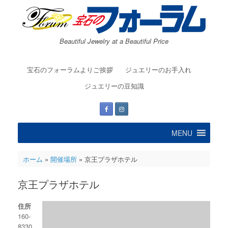
コ
ン
テ
ン
Beautiful Jewelry at a Beautiful Price
ツ
へ
ス
宝石のフォーラムよりご挨拶
ジュエリーのお手入れ
キ
ッ
ジュエリーの豆知識
プ
MENU
ホーム
»
開催場所
»
京王プラザホテル
京王プラザホテル
住所
160-
8330