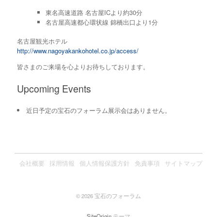
東名高速道路 名古屋ICより約30分
名古屋高速都心環状線 錦橋出口より1分
名古屋観光ホテル
http://www.nagoyakankohotel.co.jp/access/
皆さまのご来場を心よりお待ちしております。
Upcoming Events
近日予定の宝石のフォーラム展示会はありません。
会社概要
採用情報
個人情報保護方針
免責事項
サイトマップ
© 2026 宝石のフォーラム
SiteOrigin
テーマ