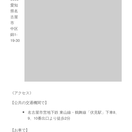
愛知
県名
古屋
市
中区
錦1-
19-30
《アクセス》
【公共の交通機関で】
名古屋市営地下鉄 東山線・鶴舞線「伏見駅」下車
8、
9、10
番出口より徒歩2分
【お車で】