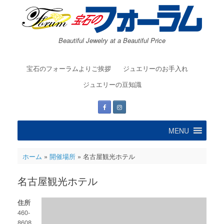
コ
ン
テ
ン
Beautiful Jewelry at a Beautiful Price
ツ
へ
ス
宝石のフォーラムよりご挨拶
ジュエリーのお手入れ
キ
ッ
ジュエリーの豆知識
プ
MENU
ホーム
»
開催場所
»
名古屋観光ホテル
名古屋観光ホテル
住所
460-
8608