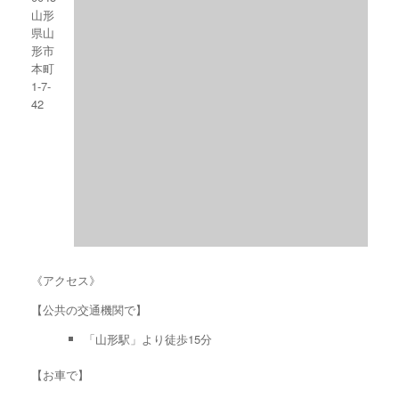
山形
県山
形市
本町
1-7-
42
《アクセス》
【公共の交通機関で】
「山形駅」より徒歩15分
【お車で】