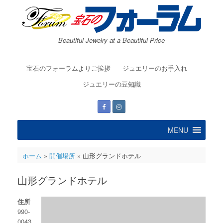
コ
ン
テ
ン
Beautiful Jewelry at a Beautiful Price
ツ
へ
ス
宝石のフォーラムよりご挨拶
ジュエリーのお手入れ
キ
ッ
ジュエリーの豆知識
プ
MENU
ホーム
»
開催場所
»
山形グランドホテル
山形グランドホテル
住所
990-
0043