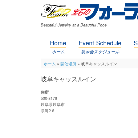
コ
ン
テ
ン
Beautiful Jewelry at a Beautiful Price
ツ
へ
ス
Home
Event Schedule
S
キ
ッ
ホーム
展示会スケジュール
プ
ホーム
»
開催場所
»
岐阜キャッスルイン
岐阜キャッスルイン
住所
500-8176
岐阜県岐阜市
県町2-8