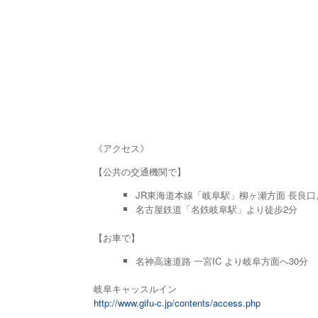
《アクセス》
【公共の交通機関で】
JR東海道本線「岐阜駅」柳ヶ瀬方面 長良口
名古屋鉄道「名鉄岐阜駅」より徒歩2分
【お車で】
名神高速道路 一宮IC より岐阜方面へ30分
岐阜キャッスルイン
http://www.gifu-c.jp/contents/access.php