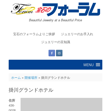
コ
ン
テ
ン
Beautiful Jewelry at a Beautiful Price
ツ
へ
ス
宝石のフォーラムよりご挨拶
ジュエリーのお手入れ
キ
ッ
ジュエリーの豆知識
プ
MENU
ホーム
»
開催場所
»
掛川グランドホテル
掛川グランドホテル
住所
436-
0028