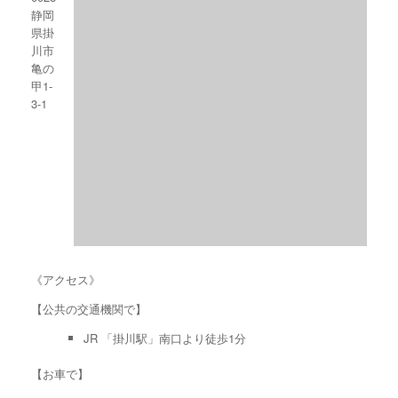
静岡
県掛
川市
亀の
甲1-
3-1
《アクセス》
【公共の交通機関で】
JR 「掛川駅」南口より徒歩1分
【お車で】