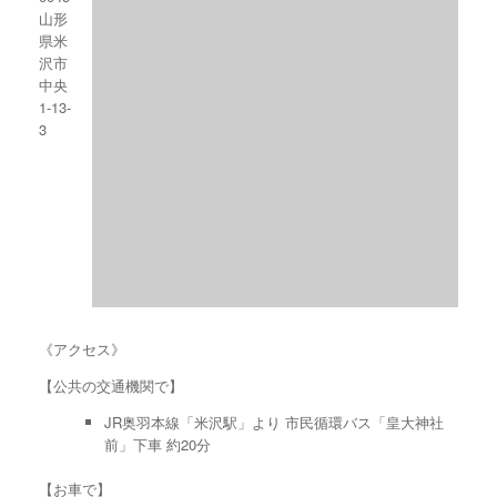
山形
県米
沢市
中央
1-13-
3
《アクセス》
【公共の交通機関で】
JR奥羽本線「米沢駅」より 市民循環バス「皇大神社
前」下車 約20分
【お車で】