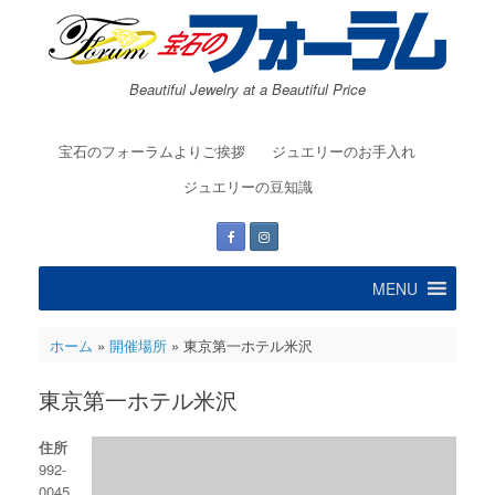
コ
ン
テ
ン
Beautiful Jewelry at a Beautiful Price
ツ
へ
ス
宝石のフォーラムよりご挨拶
ジュエリーのお手入れ
キ
ッ
ジュエリーの豆知識
プ
MENU
ホーム
»
開催場所
»
東京第一ホテル米沢
東京第一ホテル米沢
住所
992-
0045