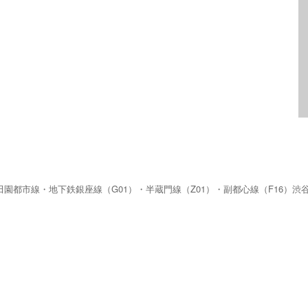
園都市線・地下鉄銀座線（G01）・半蔵門線（Z01）・副都心線（F16）渋