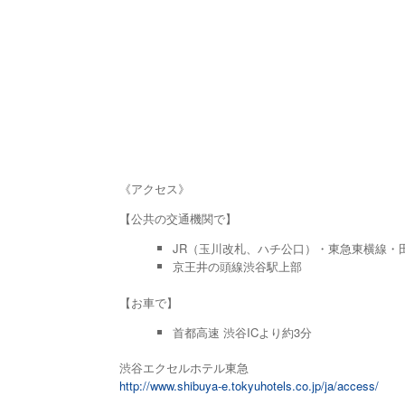
《アクセス》
【公共の交通機関で】
JR（玉川改札、ハチ公口）・東急東横線・田
京王井の頭線渋谷駅上部
【お車で】
首都高速 渋谷ICより約3分
渋谷エクセルホテル東急
http://www.shibuya-e.tokyuhotels.co.jp/ja/access/