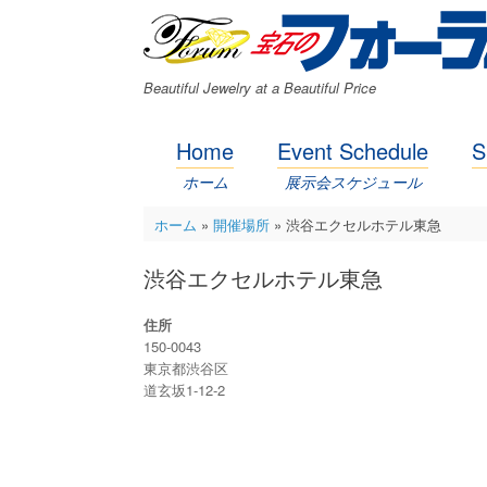
コ
ン
テ
ン
Beautiful Jewelry at a Beautiful Price
ツ
へ
ス
Home
Event Schedule
S
キ
ッ
ホーム
展示会スケジュール
プ
ホーム
»
開催場所
»
渋谷エクセルホテル東急
渋谷エクセルホテル東急
住所
150-0043
東京都渋谷区
道玄坂1-12-2