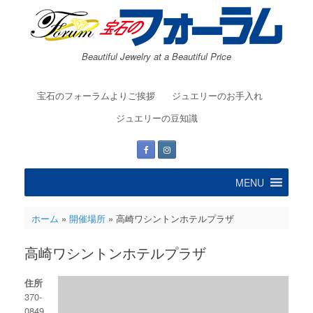
コ
ン
テ
ン
Beautiful Jewelry at a Beautiful Price
ツ
へ
ス
宝石のフォーラムよりご挨拶
ジュエリーのお手入れ
キ
ッ
ジュエリーの豆知識
プ
MENU
ホーム
»
開催場所
»
高崎ワシントンホテルプラザ
高崎ワシントンホテルプラザ
住所
370-
0849