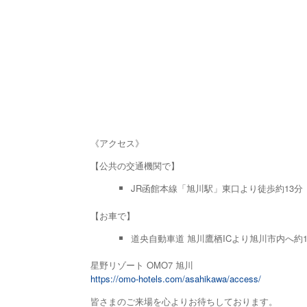
《アクセス》
【公共の交通機関で】
JR函館本線「旭川駅」東口より徒歩約13分
【お車で】
道央自動車道 旭川鷹栖ICより旭川市内へ約1
星野リゾート OMO7 旭川
https://omo-hotels.com/asahikawa/access/
皆さまのご来場を心よりお待ちしております。