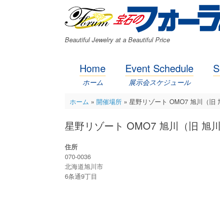
コ
ン
テ
ン
Beautiful Jewelry at a Beautiful Price
ツ
へ
ス
Home
Event Schedule
S
キ
ッ
ホーム
展示会スケジュール
プ
ホーム
»
開催場所
»
星野リゾート OMO7 旭川（旧
星野リゾート OMO7 旭川（旧 
住所
070-0036
北海道旭川市
6条通9丁目