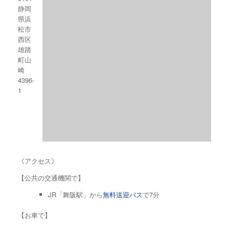
静岡
県浜
松市
西区
雄踏
町山
崎
4396-
1
《アクセス》
【公共の交通機関で】
JR「舞阪駅」から
無料送迎バス
で7分
【お車で】