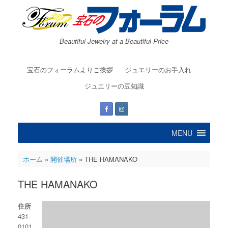
コ
ン
テ
ン
Beautiful Jewelry at a Beautiful Price
ツ
へ
ス
宝石のフォーラムよりご挨拶
ジュエリーのお手入れ
キ
ッ
ジュエリーの豆知識
プ
MENU
ホーム
»
開催場所
»
THE HAMANAKO
THE HAMANAKO
住所
431-
0101